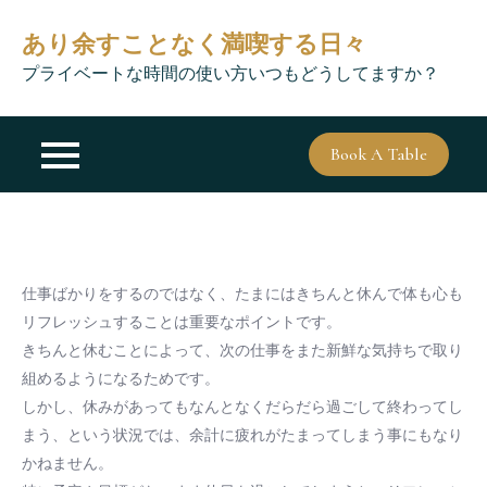
Skip
あり余すことなく満喫する日々
to
content
プライベートな時間の使い方いつもどうしてますか？
Book A Table
仕事ばかりをするのではなく、たまにはきちんと休んで体も心も
リフレッシュすることは重要なポイントです。
きちんと休むことによって、次の仕事をまた新鮮な気持ちで取り
組めるようになるためです。
しかし、休みがあってもなんとなくだらだら過ごして終わってし
まう、という状況では、余計に疲れがたまってしまう事にもなり
かねません。